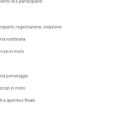
mento di 6 partecipanti.
cipanti, registrazione, colazione
mma mattinata
rcizi in moto
ma pomeriggio
rcizi in moto
 e aperitivo finale