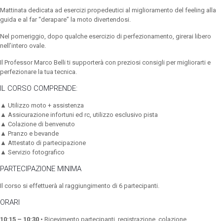
Mattinata dedicata ad esercizi propedeutici al miglioramento del feeling alla
guida e al far “derapare” la moto divertendosi.
Nel pomeriggio, dopo qualche esercizio di perfezionamento, girerai libero
nell’intero ovale.
Il Professor Marco Belli ti supporterà con preziosi consigli per migliorarti e
perfezionare la tua tecnica.
IL CORSO COMPRENDE:
▲ Utilizzo moto + assistenza
▲ Assicurazione infortuni ed rc, utilizzo esclusivo pista
▲ Colazione di benvenuto
▲ Pranzo e bevande
▲ Attestato di partecipazione
▲ Servizio fotografico
PARTECIPAZIONE MINIMA
Il corso si effettuerà al raggiungimento di 6 partecipanti.
ORARI
10:15 – 10:30
• Ricevimento partecipanti, registrazione, colazione